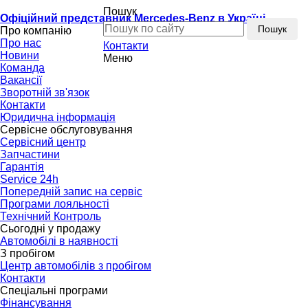
Пошук
Офіційний представник Mercedes-Benz в Україні
Пошук
Про компанію
Про нас
Контакти
Новини
Меню
Команда
Вакансії
Зворотній зв'язок
Контакти
Юридична інформація
Сервісне обслуговування
Сервісний центр
Запчастини
Гарантія
Service 24h
Попередній запис на сервіс
Програми лояльності
Технічний Контроль
Сьогодні у продажу
Автомобілі в наявності
З пробігом
Центр автомобілів з пробігом
Контакти
Спеціальні програми
Фінансування